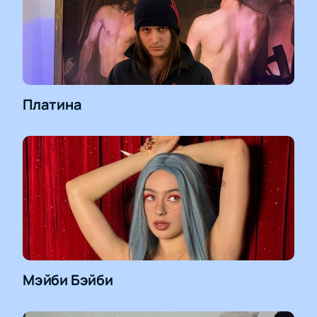
Платина
Мэйби Бэйби