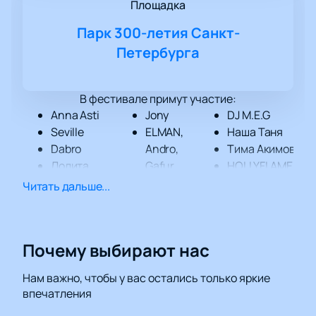
Площадка
Парк 300-летия Санкт-
Петербурга
В фестивале примут участие:
Anna Asti
Jony
DJ M.E.G
Seville
ELMAN,
Наша Таня
Dabro
Andro,
Тима Акимов
Лолита
Gafur
HOLLYFLAME
L'One
SALUKI
ZESKULLZ
Читать дальше...
Boulevard
Hella Hillz
видеокассета
Depo
Swanky
твоих
OG Buda
Tunes
родителей
Почему выбирают нас
ИВАНУШКИ
Три дня
DJ Groove
International
дождя
мытищи в
Нам важно, чтобы у вас остались только яркие
Ramil
Антоха
огне
впечатления
Mary Gu
МС
КРИМИ КРАЙ