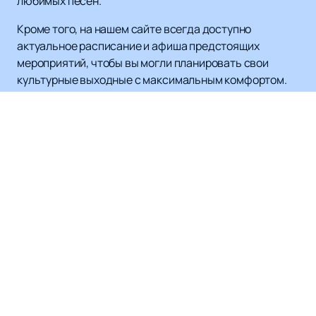
любимых песен.
Кроме того, на нашем сайте всегда доступно
актуальное расписание и афиша предстоящих
мероприятий, чтобы вы могли планировать свои
культурные выходные с максимальным комфортом.
Не упустите шанс увидеть и услышать Elman вживую
— это событие, которое запомнится вам надолго и
подарит массу положительных эмоций.
Наверх
VK FEST