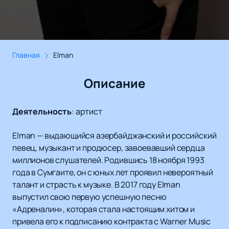
Главная
Elman
Описание
Деятельность
:
артист
Elman — выдающийся азербайджанский и российский
певец, музыкант и продюсер, завоевавший сердца
миллионов слушателей. Родившись 18 ноября 1993
года в Сумгаите, он с юных лет проявил невероятный
талант и страсть к музыке. В 2017 году Elman
выпустил свою первую успешную песню
«Адреналин», которая стала настоящим хитом и
привела его к подписанию контракта с Warner Music