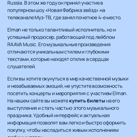
Russia. В этом же году он принял участие в
популярном шоу «Новая Фабрика звёзд» на
телеканале Муз-ТВ, где занял почетное 4-е место.
Elman не только талантливый исполнитель, но и
успешный продюсер, работающий под лейблом
RAAVA Music. Его музыкальные произведения
отличаются уникальным стилем и глубокими
текстами, которые находят отклик в сердцах
слушателей.
Если вы хотите окунуться в мир качественной музыки
и незабываемых эмоций, не упустите возможность
посетить концерты и мероприятия с участием Elman.
На нашем сайте вы можете
купить билеты
на его
выступления и стать частью этого музыкального
праздника. Удобный интерфейс и актуальная
информация позволят вам легко и быстро оформить
покупку, чтобы насладиться живым исполнением