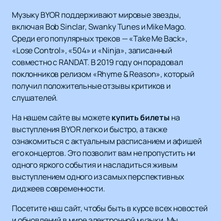
Музыку BYOR поддерживают мировые звезды,
включая Bob Sinclar, Swanky Tunes и Mike Mago.
Среди его популярных треков — «Take Me Back»,
«Lose Control», «504» и «Ninja», записанный
совместно с RANDAT. В 2019 году он порадовал
поклонников релизом «Rhyme & Reason», который
получил положительные отзывы критиков и
слушателей.
На нашем сайте вы можете
купить билеты
на
выступления BYOR легко и быстро, а также
ознакомиться с актуальным расписанием и афишей
его концертов. Это позволит вам не пропустить ни
одного яркого события и насладиться живым
выступлением одного из самых перспективных
диджеев современности.
Посетите наш сайт, чтобы быть в курсе всех новостей
и обновлений в мире электронной музыки. Мы