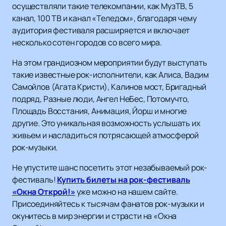
осуществляли такие телекомпании, как МузТВ, 5
канал, 100 ТВ и канал «Теледом», благодаря чему
аудитория фестиваля расширяется и включает
несколько сотен городов со всего мира.
На этом грандиозном мероприятии будут выступать
такие известные рок-исполнители, как Алиса, Вадим
Самойлов (Агата Кристи), Калинов мост, Бригадный
подряд, Разные люди, Ангел НеБес, Потомучто,
Площадь Восстания, Анимация, Йорш и многие
другие. Это уникальная возможность услышать их
живьем и насладиться потрясающей атмосферой
рок-музыки.
Не упустите шанс посетить этот незабываемый рок-
фестиваль!
Купить билеты на рок-фестиваль
«Окна Открой!»
уже можно на нашем сайте.
Присоединяйтесь к тысячам фанатов рок-музыки и
окунитесь в мир энергии и страсти на «Окна